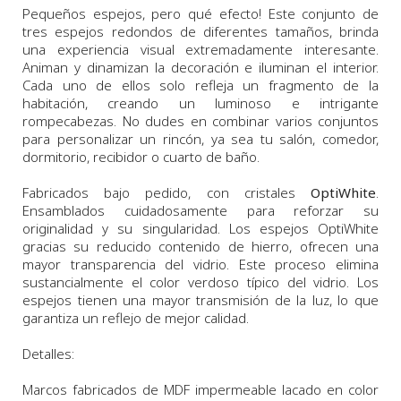
Pequeños espejos, pero qué efecto! Este conjunto de
tres espejos redondos de diferentes tamaños, brinda
una experiencia visual extremadamente interesante.
Animan y dinamizan la decoración e iluminan el interior.
Cada uno de ellos solo refleja un fragmento de la
habitación, creando un
luminoso
e intrigante
rompecabezas. No dudes en combinar varios conjuntos
para personalizar un rincón, ya sea
tu salón, comedor,
dormitorio, recibidor o cuarto de baño.
Fabricados bajo pedido, con cristales
OptiWhite
.
Ensamblados cuidadosamente para reforzar su
originalidad y su singularidad.
Los espejos
OptiWhite
gracias su
reducido contenido de hierro
,
ofrecen una
mayor
transparencia del vidrio
.
Este proceso
elimina
sustancialmente
el color
verdoso
típico
del vidrio.
Los
espejos tienen
una
mayor
transmisión de la luz
,
lo que
garantiza un reflejo de mejor calidad.
Detalles:
Marcos fabricado
s
de
MDF
impermeable
lacado en color