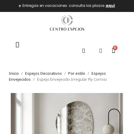
☀️ Entregas en vacaciones: consulta los plazos
aquí
.
Inicio
Espejos Decorativos
Por estilo
Espejos
Envejecidos
Espejo Envejecido Irregular Fly Corrosi