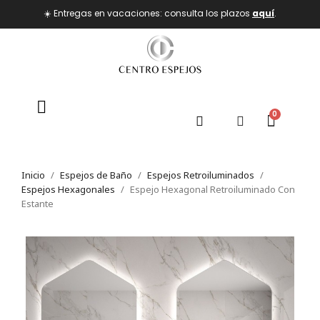
☀️ Entregas en vacaciones: consulta los plazos
aquí
.
Inicio
Espejos de Baño
Espejos Retroiluminados
Espejos Hexagonales
Espejo Hexagonal Retroiluminado Con
Estante