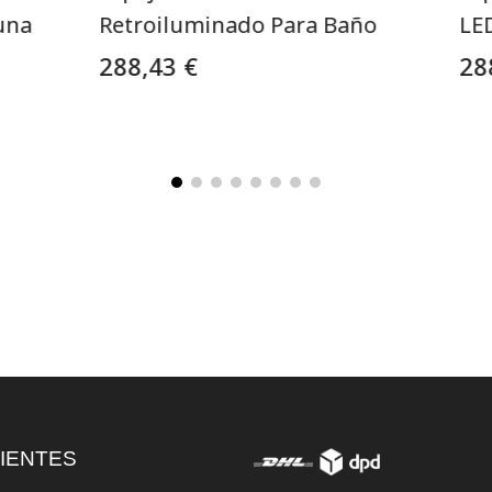
una
Retroiluminado Para Baño
LE
288,43 €
28
IENTES