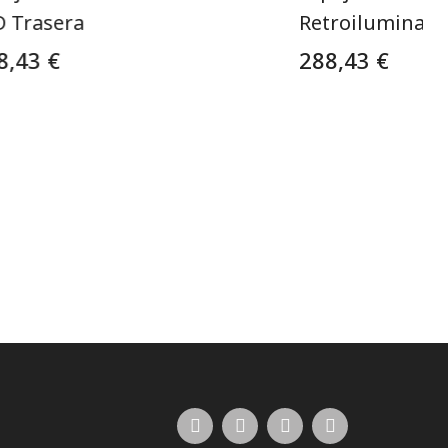
D Trasera
Retroiluminaci
8,43 €
288,43 €