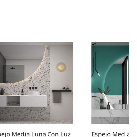
pejo Media Luna Con Luz
Espejo Media L