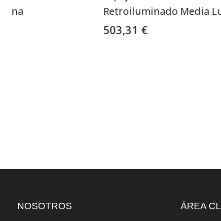
 Luna
Retroiluminado Media L
503,31 €
NOSOTROS
ÁREA CL