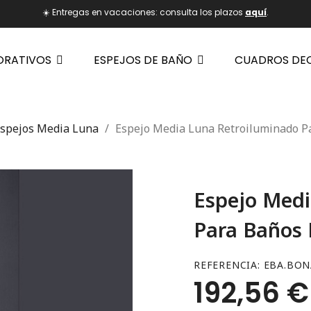
☀️ Entregas en vacaciones: consulta los plazos
aquí
.
ORATIVOS
ESPEJOS DE BAÑO
CUADROS DE
spejos Media Luna
Espejo Media Luna Retroiluminado 
Espejo Medi
Para Baños
REFERENCIA
EBA.BON
192,56 €