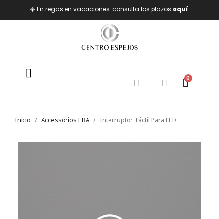
☀️ Entregas en vacaciones: consulta los plazos
aquí
.
Inicio
Accessorios EBA
Interruptor Táctil Para LED