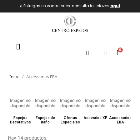
☀️ Entregas en vacaciones: consulta los plazos
aquí
.
Inicio
Accessorios EBA
Espejos
Espejos de
Ofertas
Accesrios XP
Accessorios
Decorativos
Baño
Especiales
EBA
Hay 14 productos.