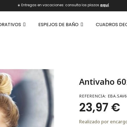
☀️ Entregas en vacaciones: consulta los plazos
aquí
.
ORATIVOS
ESPEJOS DE BAÑO
CUADROS DE
Antivaho 6
REFERENCIA
EBA.SAV
23,97 €
Realizado por encargo.