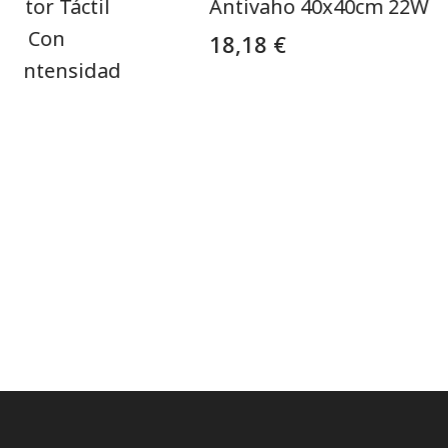
uptor Táctil
Antivaho 40x40cm 22W
aho Con
18,18 €
e Intensidad