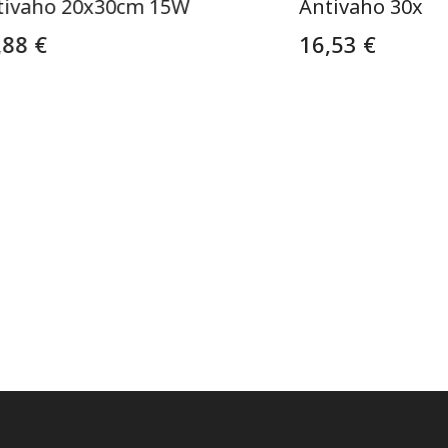
tivaho 20x30cm 15W
Antivaho 30x4
,88 €
16,53 €