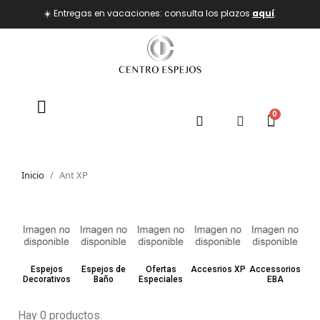
☀️ Entregas en vacaciones: consulta los plazos
aquí
.
Inicio
Ant XP
Espejos
Espejos de
Ofertas
Accesrios XP
Accessorios
Decorativos
Baño
Especiales
EBA
Hay 0 productos.