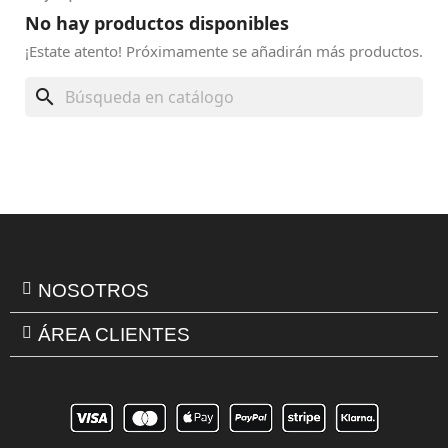
No hay productos disponibles
¡Estate atento! Próximamente se añadirán más productos.
search
NOSOTROS
ÁREA CLIENTES