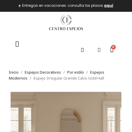
☀️ Entregas en vacaciones: consulta los plazos
aquí
.
Inicio
Espejos Decorativos
Por estilo
Espejos
Modernos
Espejo Irregular Grande Calco Gold Hall