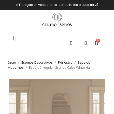
☀️ Entregas en vacaciones: consulta los plazos
aquí
.
Inicio
Espejos Decorativos
Por estilo
Espejos
Modernos
Espejo Irregular Grande Calco White Hall