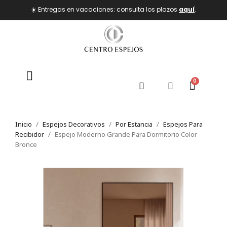
☀️ Entregas en vacaciones: consulta los plazos
aquí
.
Inicio
Espejos Decorativos
Por Estancia
Espejos Para
Recibidor
Espejo Moderno Grande Para Dormitorio Color
Bronce