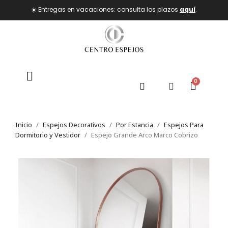
☀️ Entregas en vacaciones: consulta los plazos
aquí
.
Inicio
Espejos Decorativos
Por Estancia
Espejos Para
Dormitorio y Vestidor
Espejo Grande Arco Marco Cobrizo