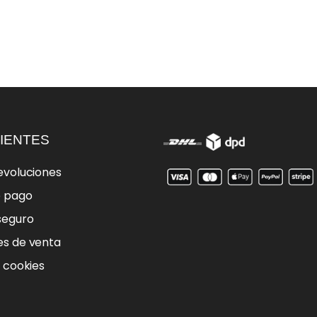
IENTES
evoluciones
e pago
seguro
es de venta
e cookies