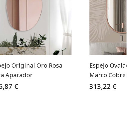
ejo Original Oro Rosa
Espejo Ovalad
ra Aparador
Marco Cobre
5,87 €
313,22 €