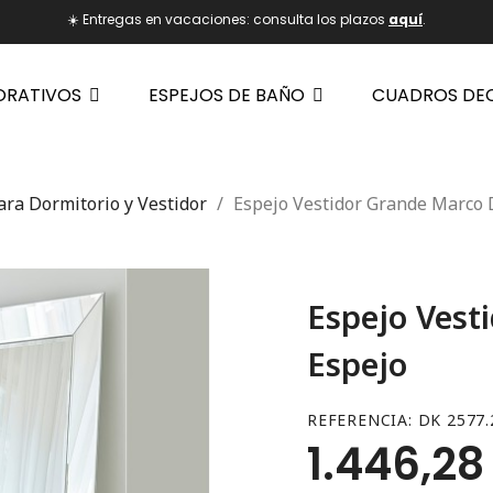
☀️ Entregas en vacaciones: consulta los plazos
aquí
.
ORATIVOS
ESPEJOS DE BAÑO
CUADROS DE
ara Dormitorio y Vestidor
Espejo Vestidor Grande Marco 
Espejo Vest
Espejo
REFERENCIA
DK 2577.
1.446,28