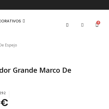
CORATIVOS
De Espejo
idor Grande Marco De
292
 €