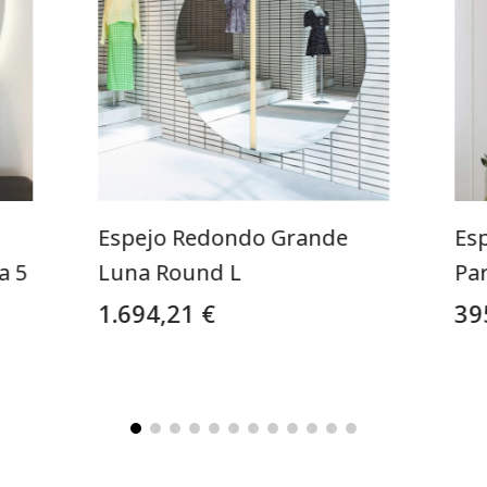
Espejo Redondo Grande
Esp
a 5
Luna Round L
Pa
1.694,21 €
39