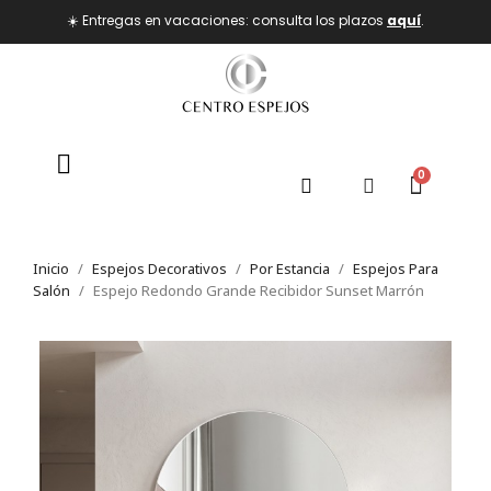
☀️ Entregas en vacaciones: consulta los plazos
aquí
.
Inicio
Espejos Decorativos
Por Estancia
Espejos Para
Salón
Espejo Redondo Grande Recibidor Sunset Marrón