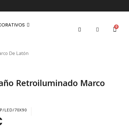
CORATIVOS
arco De Latón
año Retroiluminado Marco
P/LED/70X90
€