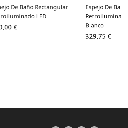
pejo De Baño Rectangular
Espejo De Baño
troiluminado LED
Retroiluminado 
Blanco
0,00 €
329,75 €