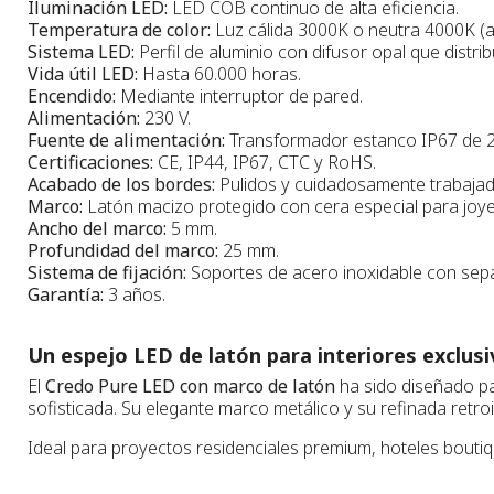
Iluminación LED:
LED COB continuo de alta eficiencia.
Temperatura de color:
Luz cálida 3000K o neutra 4000K (a 
Sistema LED:
Perfil de aluminio con difusor opal que dist
Vida útil LED:
Hasta 60.000 horas.
Encendido:
Mediante interruptor de pared.
Alimentación:
230 V.
Fuente de alimentación:
Transformador estanco IP67 de 24
Certificaciones:
CE, IP44, IP67, CTC y RoHS.
Acabado de los bordes:
Pulidos y cuidadosamente trabajad
Marco:
Latón macizo protegido con cera especial para joye
Ancho del marco:
5 mm.
Profundidad del marco:
25 mm.
Sistema de fijación:
Soportes de acero inoxidable con separ
Garantía:
3 años.
Un espejo LED de latón para interiores exclus
El
Credo Pure LED con marco de latón
ha sido diseñado pa
sofisticada. Su elegante marco metálico y su refinada retr
Ideal para proyectos residenciales premium, hoteles boutique