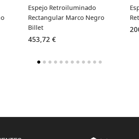
Espejo Retroiluminado
Es
ño
Rectangular Marco Negro
Re
Billet
20
453,72 €