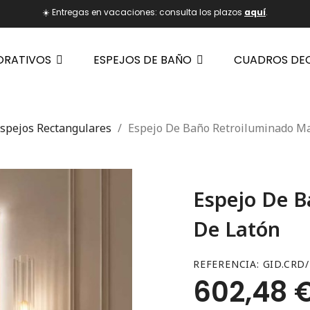
☀️ Entregas en vacaciones: consulta los plazos
aquí
.
ORATIVOS
ESPEJOS DE BAÑO
CUADROS DE
spejos Rectangulares
Espejo De Baño Retroiluminado M
Espejo De B
De Latón
REFERENCIA
GID.CRD/
602,48 