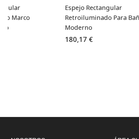
angular
Espejo Rectangular
ado Marco
Retroiluminado Para Ba
gro
Moderno
180,17 €