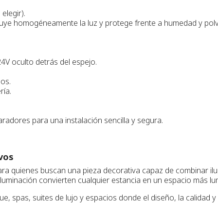
elegir).
ribuye homogéneamente la luz y protege frente a humedad y pol
V oculto detrás del espejo.
os.
ría.
adores para una instalación sencilla y segura.
ivos
ra quienes buscan una pieza decorativa capaz de combinar ilum
oiluminación convierten cualquier estancia en un espacio más lu
, spas, suites de lujo y espacios donde el diseño, la calidad y l