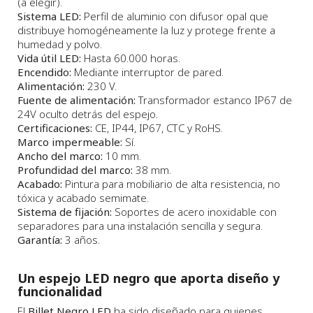
(a elegir).
Sistema LED:
Perfil de aluminio con difusor opal que
distribuye homogéneamente la luz y protege frente a
humedad y polvo.
Vida útil LED:
Hasta 60.000 horas.
Encendido:
Mediante interruptor de pared.
Alimentación:
230 V.
Fuente de alimentación:
Transformador estanco IP67 de
24V oculto detrás del espejo.
Certificaciones:
CE, IP44, IP67, CTC y RoHS.
Marco impermeable:
Sí.
Ancho del marco:
10 mm.
Profundidad del marco:
38 mm.
Acabado:
Pintura para mobiliario de alta resistencia, no
tóxica y acabado semimate.
Sistema de fijación:
Soportes de acero inoxidable con
separadores para una instalación sencilla y segura.
Garantía:
3 años.
Un espejo LED negro que aporta diseño y
funcionalidad
El
Billet Negro LED
ha sido diseñado para quienes