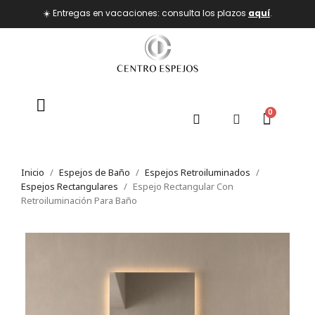
☀️ Entregas en vacaciones: consulta los plazos
aquí
.
Inicio
Espejos de Baño
Espejos Retroiluminados
Espejos Rectangulares
Espejo Rectangular Con
Retroiluminación Para Baño