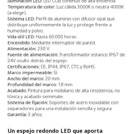
Iluminación LED:
LED COB continuo de alta eficiencia.
Temperatura de color:
Luz cálida 3000K o neutra 4000K
(a elegir).
Sistema LED:
Perfil de aluminio con difusor opal que
distribuye uniformemente la luz y protege frente a
humedad y polvo.
Vida útil LED:
Hasta 60.000 horas.
Encendido:
Mediante interruptor de pared.
Alimentación:
230 V.
Fuente de alimentación:
Transformador estanco IP67 de
24V oculto detrás del espejo.
Certificaciones:
CE, IP44, IP67, CTC y RoHS.
Marco impermeable:
Sí.
Ancho del marco:
20 mm.
Profundidad del marco:
18 mm.
Acabado:
Pintura para mobiliario de alta resistencia, no
tóxica y acabado semimate.
Sistema de fijación:
Soportes de acero inoxidable con
separadores para una instalación sencilla y segura.
Garantía:
3 años.
Un espejo redondo LED que aporta