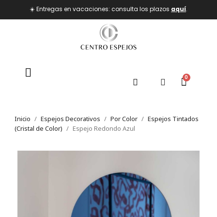
☀️ Entregas en vacaciones: consulta los plazos
aquí
.
Inicio
Espejos Decorativos
Por Color
Espejos Tintados
(Cristal de Color)
Espejo Redondo Azul