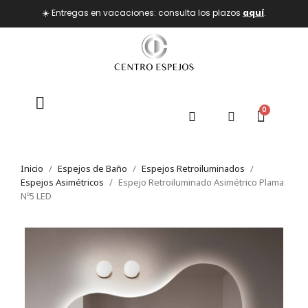
☀️ Entregas en vacaciones: consulta los plazos
aquí
.
Inicio
Espejos de Baño
Espejos Retroiluminados
Espejos Asimétricos
Espejo Retroiluminado Asimétrico Plama
Nº5 LED