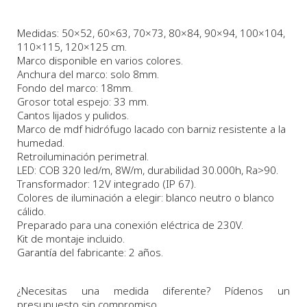
Medidas
: 50×52, 60×63, 70×73, 80×84, 90×94, 100×104,
110×115, 120×125 cm.
Marco disponible en varios colores.
Anchura
del marco:
solo 8
m
m.
Fondo
del marco:
18m
m
.
Grosor total espejo: 33 mm.
Cantos lijados y pulidos.
Marco
de
mdf hidrófugo lacado con barniz resistente a la
humedad.
Retroiluminación perimetral.
LED: COB 320 led/m, 8W/m, durabilidad 30.000h, Ra>90.
Transformador: 12V integrado (IP 67).
Colores de iluminación a elegir: blanco neutro o blanco
cálido.
Preparado para una conexión eléctrica de 230V.
Kit de montaje incluido.
Garantía del fabricante: 2 años.
¿Necesitas una medida diferente? Pídenos un
presupuesto sin compromiso.