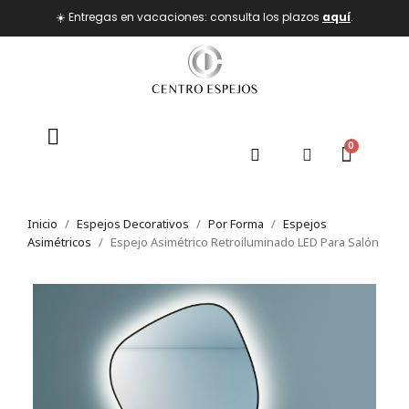
☀️ Entregas en vacaciones: consulta los plazos
aquí
.
Inicio
Espejos Decorativos
Por Forma
Espejos
Asimétricos
Espejo Asimétrico Retroiluminado LED Para Salón