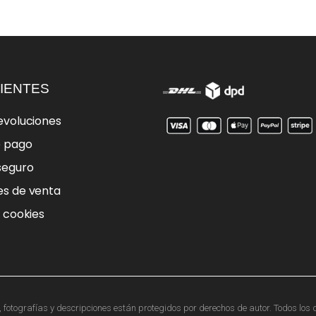
IENTES
evoluciones
e pago
seguro
es de venta
e cookies
otografías y descripciones están protegidos por derechos de autor. Todos los d