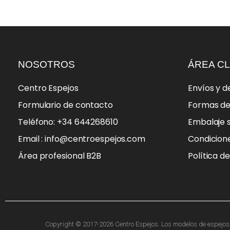
NOSOTROS
ÁREA CL
Centro Espejos
Envíos y d
Formulario de contacto
Formas d
Teléfono: +34 644268610
Embalaje 
Email : info@centroespejos.com
Condicion
Área profesional B2B
Política d
Copyright © 2017-2026 Centro Espejos. Los modelos de espejos, f