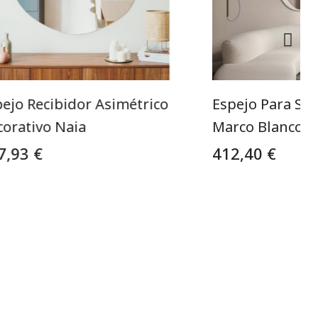
ejo Recibidor Asimétrico
Espejo Para Sa
corativo Naia
Marco Blanco
7,93 €
412,40 €