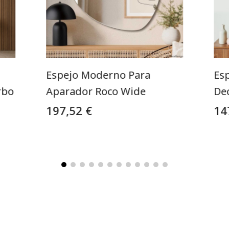
Espejo Moderno Para
Esp
rbo
Aparador Roco Wide
De
197,52 €
14