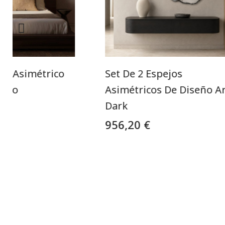
de Asimétrico
Set De 2 Espejos
orio
Asimétricos De Diseño A
Dark
956,20 €