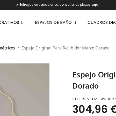
☀️ Entregas en vacaciones: consulta los plazos
aquí
.
ORATIVOS
ESPEJOS DE BAÑO
CUADROS DE
métricos
Espejo Original Para Recibidor Marco Dorado
Espejo Orig
Dorado
REFERENCIA
LWR.RIB
304,96 