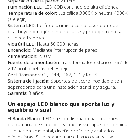
Separación de la pared:
21 mm.
Iluminación LED:
LED COB continuo de alta eficiencia.
Temperatura de color:
Luz cálida 3000K o neutra 4000K
(a elegir).
Sistema LED:
Perfil de aluminio con difusor opal que
distribuye homogéneamente la luz y protege frente a
humedad y polvo.
Vida útil LED:
Hasta 60.000 horas.
Encendido:
Mediante interruptor de pared.
Alimentación:
230 V.
Fuente de alimentación:
Transformador estanco IP67 de
24V oculto detrás del espejo.
Certificaciones:
CE, IP44, IP67, CTC y RoHS.
Sistema de fijación:
Soportes de acero inoxidable con
separadores para una instalación sencilla y segura.
Garantía:
3 años.
Un espejo LED blanco que aporta luz y
equilibrio visual
El
Banda Blanco LED
ha sido diseñado para quienes
buscan una pieza decorativa exclusiva capaz de combinar
iluminación ambiental, diseño orgánico y acabados
minimalistas. Su elegante marco blanco y su suave