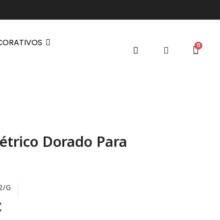
CORATIVOS
étrico Dorado Para
2/G
€