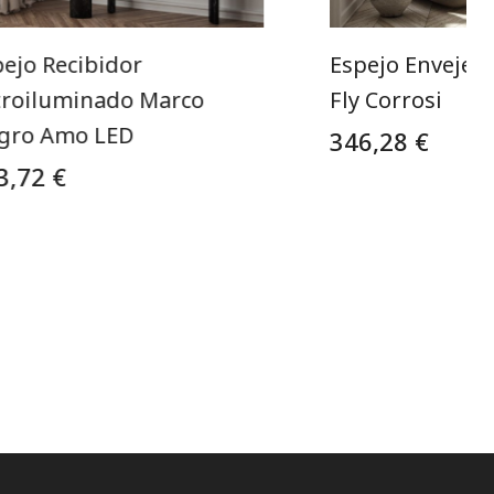
pejo Recibidor
Espejo Envejeci
troiluminado Marco
Fly Corrosi
gro Amo LED
346,28 €
3,72 €