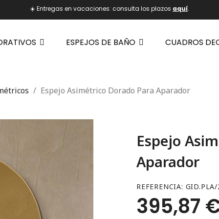
☀️ Entregas en vacaciones: consulta los plazos
aquí
.
ORATIVOS
ESPEJOS DE BAÑO
CUADROS DE
métricos
Espejo Asimétrico Dorado Para Aparador
Espejo Asim
Aparador
REFERENCIA
GID.PLA/
395,87 