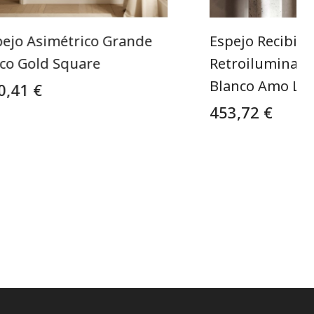
pejo Asimétrico Grande
Espejo Recibido
lco Gold Square
Retroiluminad
Blanco Amo LE
0,41 €
453,72 €