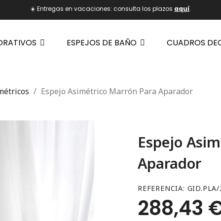
☀️ Entregas en vacaciones: consulta los plazos
aquí
.
ORATIVOS
ESPEJOS DE BAÑO
CUADROS DE
métricos
Espejo Asimétrico Marrón Para Aparador
Espejo Asim
Aparador
REFERENCIA
GID.PLA/
288,43 