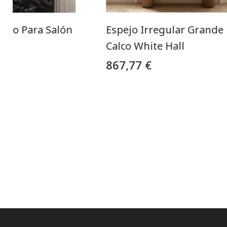
rno Para Salón
Espejo Irregular Grande
ón
Calco White Hall
867,77 €