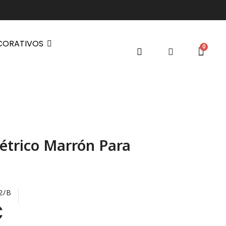
CORATIVOS
étrico Marrón Para
2/B
€