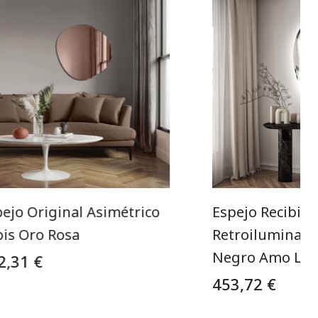
ejo Original Asimétrico
Espejo Recibido
pis Oro Rosa
Retroiluminad
Negro Amo LE
2,31 €
453,72 €