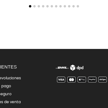
IENTES
evoluciones
e pago
seguro
es de venta