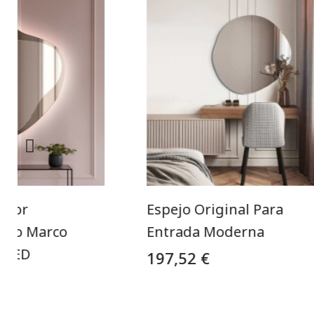
idor
Espejo Original Para
ado Marco
Entrada Moderna
 LED
197,52 €