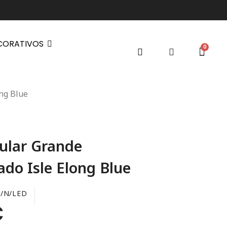
CORATIVOS
ong Blue
gular Grande
ado Isle Elong Blue
E/N/LED
€