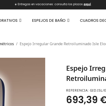
☀️ Entregas en vacaciones: consulta los plazos
aquí
.
ORATIVOS
ESPEJOS DE BAÑO
CUADROS DE
métricos
Espejo Irregular Grande Retroiluminado Isle El
Espejo Irre
Retroilumin
REFERENCIA
GID.ISL/
693,39 