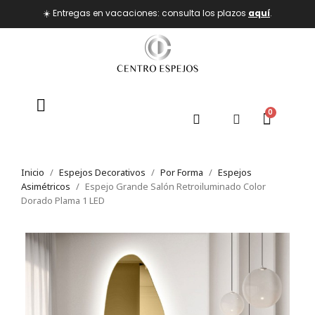
☀️ Entregas en vacaciones: consulta los plazos
aquí
.
Inicio
Espejos Decorativos
Por Forma
Espejos
Asimétricos
Espejo Grande Salón Retroiluminado Color
Dorado Plama 1 LED