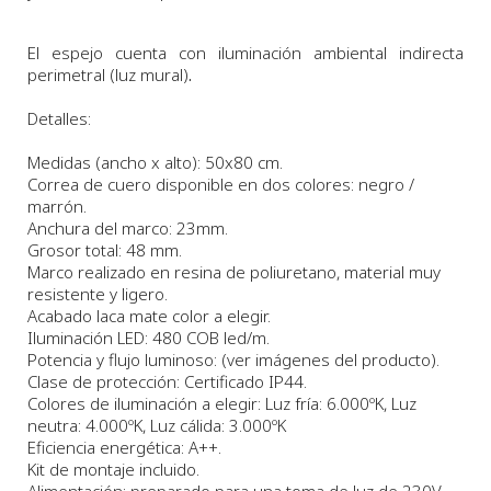
El espejo cuenta con iluminación ambiental indirecta
perimetral (luz mural)
.
Detalles:
Medidas
(ancho x alto): 50x80 cm.
Correa de cuero disponible en dos colores: negro /
marrón.
Anchura
del marco:
23
m
m.
Grosor total: 48 mm.
Marco realizado en resina de poliuretano, material muy
resistente y ligero.
Acabado laca mate color a elegir.
Iluminación LED: 480 COB led/m.
Potencia y flujo luminoso: (ver imágenes del producto).
Clase de protección: Certificado IP44.
Colores de iluminación a elegir: Luz fría: 6.000ºK, Luz
neutra: 4.000ºK, Luz cálida: 3.000ºK
Eficiencia energética: A++.
Kit de montaje incluido.
Alimentación: preparado para una toma de luz de 230V.