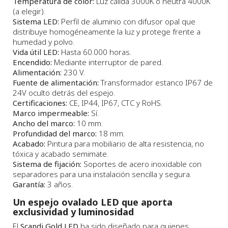
Temperatura de color:
Luz cálida 3000K o neutra 4000K
(a elegir).
Sistema LED:
Perfil de aluminio con difusor opal que
distribuye homogéneamente la luz y protege frente a
humedad y polvo.
Vida útil LED:
Hasta 60.000 horas.
Encendido:
Mediante interruptor de pared.
Alimentación:
230 V.
Fuente de alimentación:
Transformador estanco IP67 de
24V oculto detrás del espejo.
Certificaciones:
CE, IP44, IP67, CTC y RoHS.
Marco impermeable:
Sí.
Ancho del marco:
10 mm.
Profundidad del marco:
18 mm.
Acabado:
Pintura para mobiliario de alta resistencia, no
tóxica y acabado semimate.
Sistema de fijación:
Soportes de acero inoxidable con
separadores para una instalación sencilla y segura.
Garantía:
3 años.
Un espejo ovalado LED que aporta
exclusividad y luminosidad
El
Scandi Gold LED
ha sido diseñado para quienes