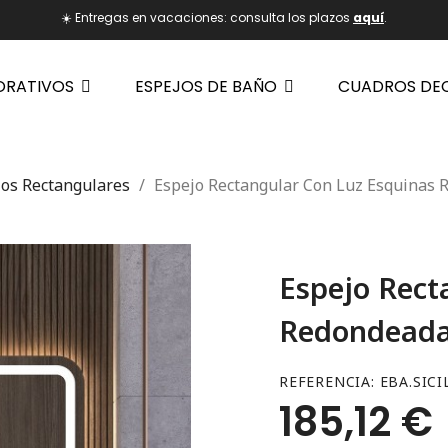
☀️ Entregas en vacaciones: consulta los plazos
aquí
.
ORATIVOS
ESPEJOS DE BAÑO
CUADROS DE
jos Rectangulares
Espejo Rectangular Con Luz Esquinas
Espejo Rect
Redondead
REFERENCIA
EBA.SICI
185,12 €