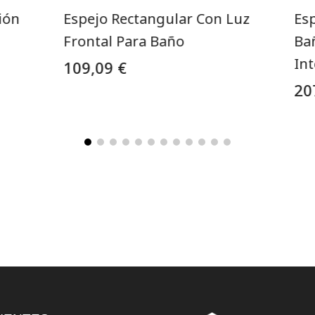
ión
Espejo Rectangular Con Luz
Es
Frontal Para Baño
Ba
In
109,09 €
20