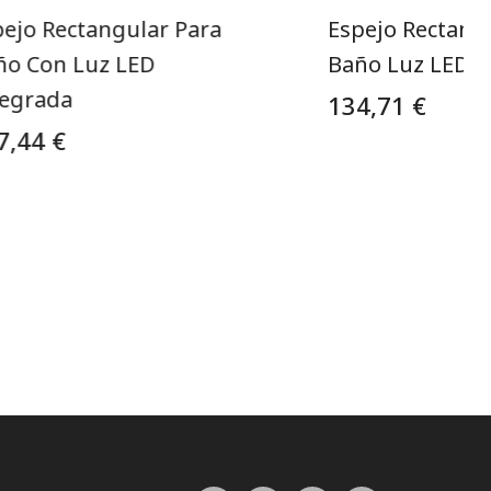
pejo Rectangular Para
Espejo Rectang
ño Con Luz LED
Baño Luz LED F
tegrada
134,71 €
7,44 €