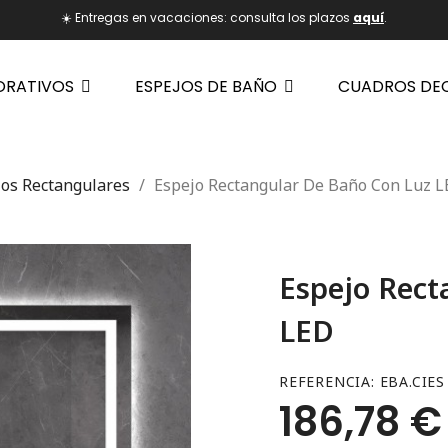
☀️ Entregas en vacaciones: consulta los plazos
aquí
.
ORATIVOS
ESPEJOS DE BAÑO
CUADROS DE
jos Rectangulares
Espejo Rectangular De Baño Con Luz 
Espejo Rect
LED
REFERENCIA
EBA.CIES
186,78 €