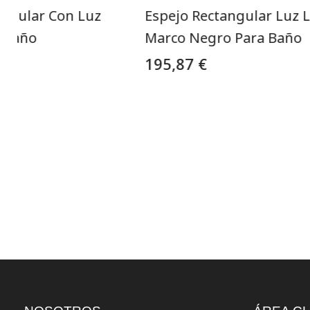
angular Con Luz
Espejo Rectangular Luz 
a Baño
Marco Negro Para Baño
195,87 €