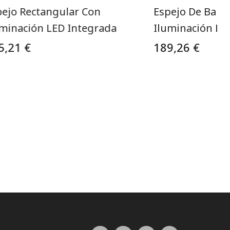
pejo Rectangular Con
Espejo De Baño
uminación LED Integrada
Iluminación LE
5,21 €
189,26 €