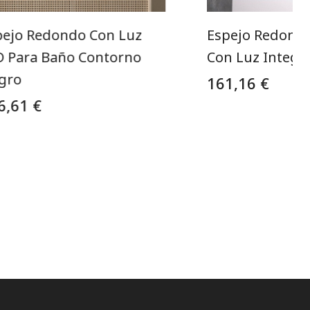
pejo Redondo Con Luz
Espejo Redond
D Para Baño Contorno
Con Luz Integr
gro
161,16 €
6,61 €