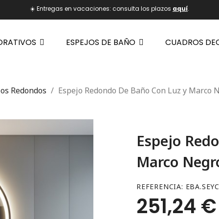
☀️ Entregas en vacaciones: consulta los plazos
aquí
.
ORATIVOS
ESPEJOS DE BAÑO
CUADROS DE
jos Redondos
Espejo Redondo De Baño Con Luz y Marco 
Espejo Redo
Marco Negr
REFERENCIA
EBA.SEY
251,24 €