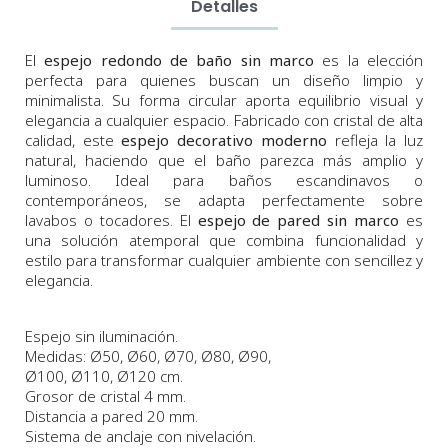
Detalles
El
espejo redondo de baño sin marco
es la elección
perfecta para quienes buscan un diseño limpio y
minimalista. Su forma circular aporta equilibrio visual y
elegancia a cualquier espacio. Fabricado con cristal de alta
calidad, este
espejo decorativo moderno
refleja la luz
natural, haciendo que el baño parezca más amplio y
luminoso. Ideal para baños escandinavos o
contemporáneos, se adapta perfectamente sobre
lavabos o tocadores. El
espejo de pared sin marco
es
una solución atemporal que combina funcionalidad y
estilo para transformar cualquier ambiente con sencillez y
elegancia.
Espejo sin iluminación.
Medidas:
Ø50,
Ø60, Ø70, Ø80, Ø90,
Ø100,
Ø110,
Ø120
cm.
Grosor de cristal 4 mm.
Distancia a pared 20 mm.
Sistema de anclaje con nivelación.