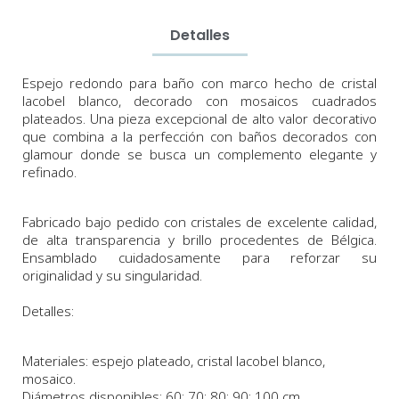
Detalles
Espejo
redondo para baño
con marco hecho de cristal
lacobel blanco, decorado con mosaicos cuadrados
plateados.
Una pieza
excepcional
de alto valor decorativo
que combina a la perfección con baños decorados con
glamour donde se busca un complemento elegante y
refinado.
Fabricado bajo pedido con cristales de excelente calidad,
de alta transparencia y brillo procedentes de Bélgica.
Ensamblado cuidadosamente para reforzar su
originalidad y su singularidad.
Detalles:
Materiales: espejo plateado, cristal lacobel blanco,
mosaico.
Diámetros
disponibles:
60;
70
;
80;
90; 100
cm
.