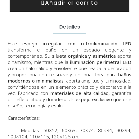
Añadir al carrito
Detalles
Este
espejo irregular con retroiluminación LED
transforma el baño en un espacio elegante y
contemporáneo. Su
silueta orgánica y asimétrica
aporta
dinamismo, mientras que la
iluminación perimetral LED
crea un halo cálido y envolvente que realza la decoración
y proporciona una luz suave y funcional. Ideal para
baños
modernos o minimalistas
, aporta amplitud y luminosidad,
convirtiéndose en un elemento práctico y decorativo a la
vez. Fabricado con
materiales de alta calidad
, garantiza
un reflejo nítido y duradero. Un
espejo exclusivo
que une
diseño, tecnología y estilo.
Características:
Medidas: 50×52, 60×63, 70×74, 80×84, 90×94,
100×104, 110×115, 120×125 cm.