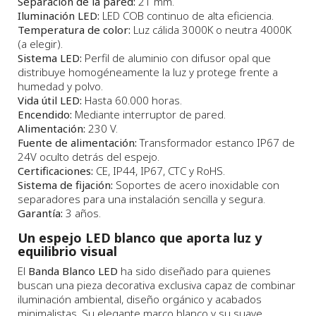
Separación de la pared:
21 mm.
Iluminación LED:
LED COB continuo de alta eficiencia.
Temperatura de color:
Luz cálida 3000K o neutra 4000K
(a elegir).
Sistema LED:
Perfil de aluminio con difusor opal que
distribuye homogéneamente la luz y protege frente a
humedad y polvo.
Vida útil LED:
Hasta 60.000 horas.
Encendido:
Mediante interruptor de pared.
Alimentación:
230 V.
Fuente de alimentación:
Transformador estanco IP67 de
24V oculto detrás del espejo.
Certificaciones:
CE, IP44, IP67, CTC y RoHS.
Sistema de fijación:
Soportes de acero inoxidable con
separadores para una instalación sencilla y segura.
Garantía:
3 años.
Un espejo LED blanco que aporta luz y
equilibrio visual
El
Banda Blanco LED
ha sido diseñado para quienes
buscan una pieza decorativa exclusiva capaz de combinar
iluminación ambiental, diseño orgánico y acabados
minimalistas. Su elegante marco blanco y su suave