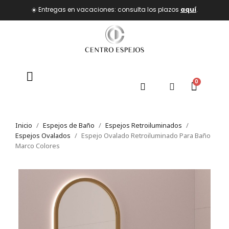
☀️ Entregas en vacaciones: consulta los plazos
aquí
.
Inicio
Espejos de Baño
Espejos Retroiluminados
Espejos Ovalados
Espejo Ovalado Retroiluminado Para Baño
Marco Colores