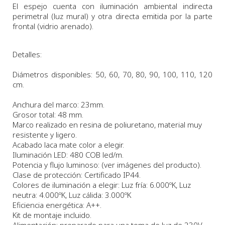
El espejo cuenta con iluminación ambiental indirecta
perimetral (luz mural) y otra directa emitida por la parte
frontal (vidrio arenado).
Detalles:
Diámetros disponibles
: 50, 60, 70, 80, 90, 100, 110, 120
cm.
Anchura
del marco:
23
m
m.
Grosor total: 48 mm.
Marco realizado en resina de poliuretano, material muy
resistente y ligero.
Acabado laca mate color a elegir.
Iluminación LED: 480 COB led/m.
Potencia y flujo luminoso: (ver imágenes del producto).
Clase de protección: Certificado IP44.
Colores de iluminación a elegir: Luz fría: 6.000ºK, Luz
neutra: 4.000ºK, Luz cálida: 3.000ºK
Eficiencia energética: A++.
Kit de montaje incluido.
Alimentación: preparado para una toma de luz de 230V.