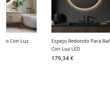
ndo Con Luz
Espejo Redondo Para Ba
ño
Con Luz LED
179,34 €