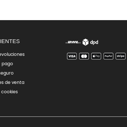
IENTES
evoluciones
e pago
seguro
es de venta
e cookies