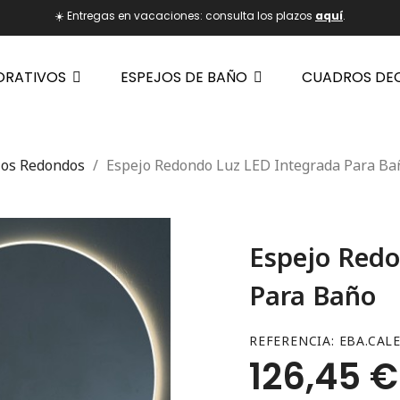
☀️ Entregas en vacaciones: consulta los plazos
aquí
.
ORATIVOS
ESPEJOS DE BAÑO
CUADROS DE
jos Redondos
Espejo Redondo Luz LED Integrada Para Ba
Espejo Redo
Para Baño
REFERENCIA
EBA.CAL
126,45 €