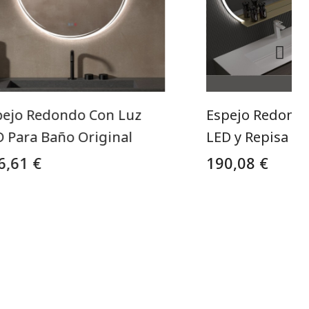
pejo Redondo Con Luz
Espejo Redond
D Para Baño Original
LED y Repisa
6,61 €
190,08 €