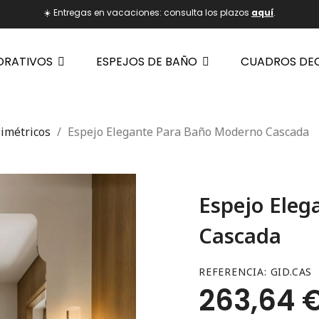
☀️ Entregas en vacaciones: consulta los plazos
aquí
.
ORATIVOS
ESPEJOS DE BAÑO
CUADROS DE
imétricos
Espejo Elegante Para Baño Moderno Cascada
Espejo Eleg
Cascada
REFERENCIA
GID.CAS
263,64 